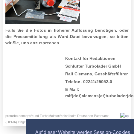
Falls Sie die Fotos in höherer Auflösung benötigen, oder
die Pressemitteilung als Word-Datei bevorzugen, so bitten
wir Sie, uns anzusprechen.
Kontakt für Redaktionen
Schlütter Turbolader GmbH
Ralf Clemens, Geschäftsführer
Telefon: 02241/25052-0
E-Mail:
ralf(dot)clemens(at)turbolader(d
proturbo concept® und TurboMeister® sind beim Deutschen Patentamt
(DPMA) eingetragene Marken der Schlütter Turbolader GmbH
Auf dieser Website werden Session-Cookies